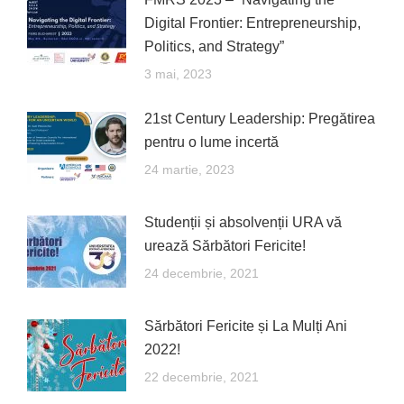
Digital Frontier: Entrepreneurship,
Politics, and Strategy”
3 mai, 2023
21st Century Leadership: Pregătirea
pentru o lume incertă
24 martie, 2023
Studenții și absolvenții URA vă
urează Sărbători Fericite!
24 decembrie, 2021
Sărbători Fericite și La Mulți Ani
2022!
22 decembrie, 2021