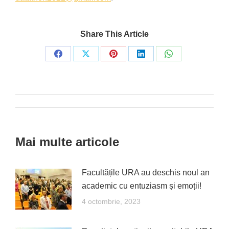
Share This Article
Share
Share
Share
Share
Share
on
on
on
on
on
Facebook
X
Pinterest
LinkedIn
WhatsApp
Post
navigation
Mai multe articole
Facultățile URA au deschis noul an
academic cu entuziasm și emoții!
4 octombrie, 2023