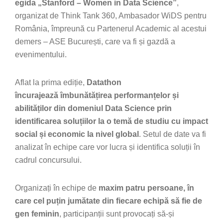
egida „Stanford – Women in Data Science”
,
organizat de Think Tank 360, Ambasador WiDS pentru
România, împreună cu Partenerul Academic al acestui
demers – ASE București, care va fi și gazdă a
evenimentului.
Aflat la prima ediție,
Datathon
încurajează îmbunătățirea performanțelor și
abilităților din domeniul Data Science prin
identificarea soluțiilor la o temă de studiu cu impact
social și economic la nivel global
. Setul de date va fi
analizat în echipe care vor lucra și identifica soluții în
cadrul concursului.
Organizați în echipe de
maxim patru persoane, în
care cel puțin jumătate din fiecare echipă să fie de
gen feminin
, participanții sunt provocați să-și