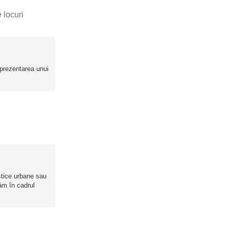
 locuri
e prezentarea unui
istice urbane sau
ăm în cadrul