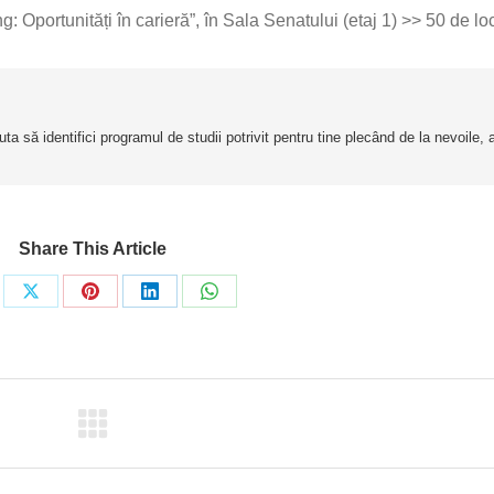
Oportunități în carieră”, în Sala Senatului (etaj 1) >> 50 de lo
a să identifici programul de studii potrivit pentru tine plecând de la nevoile, ab
Share This Article
re
Share
Share
Share
Share
on
on
on
on
ebook
X
Pinterest
LinkedIn
WhatsApp