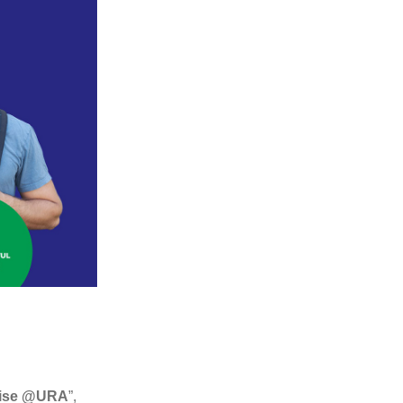
chise @URA
”,