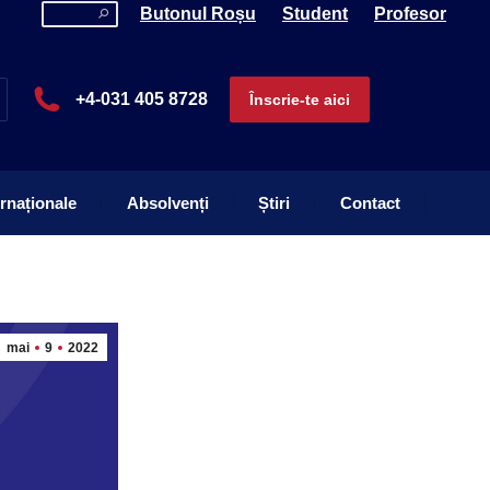
Search:
Butonul Roșu
Student
Profesor
ernaționale
Absolvenți
Știri
Contact
+4-031 405 8728
Înscrie-te aici
ernaționale
Absolvenți
Știri
Contact
mai
9
2022