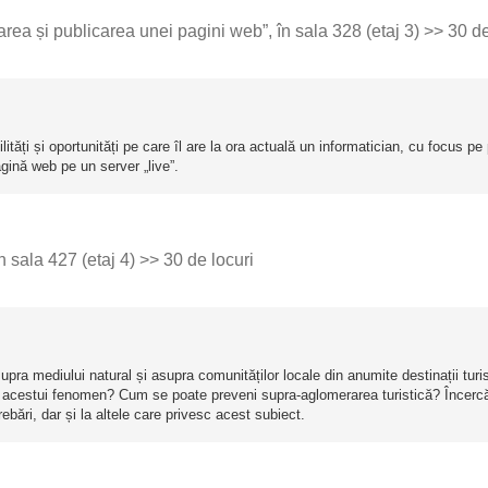
area și publicarea unei pagini web”, în sala 328 (etaj 3) >> 30 de
lități și oportunități pe care îl are la ora actuală un informatician, cu focus p
gină web pe un server „live”.
n sala 427 (etaj 4) >> 30 de locuri
upra mediului natural și asupra comunităților locale din anumite destinații tur
 al acestui fenomen? Cum se poate preveni supra-aglomerarea turistică? Încerc
ări, dar și la altele care privesc acest subiect.