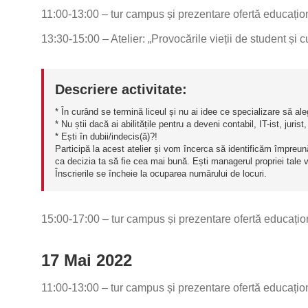
11:00-13:00 – tur campus și prezentare ofertă educațio
13:30-15:00 – Atelier: „Provocările vieții de student și c
Descriere activitate:
* În curând se termină liceul și nu ai idee ce specializare să ale
* Nu știi dacă ai abilitățile pentru a deveni contabil, IT-ist, juris
* Ești în dubii/indecis(ă)?!
Participă la acest atelier și vom încerca să identificăm împreună 
ca decizia ta să fie cea mai bună. Ești managerul propriei tale vi
Înscrierile se încheie la ocuparea numărului de locuri.
15:00-17:00 – tur campus și prezentare ofertă educațio
17 Mai 2022
11:00-13:00 – tur campus și prezentare ofertă educațio