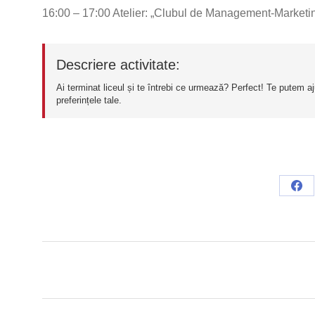
16:00 – 17:00 Atelier: „Clubul de Management-Marketing: 
Descriere activitate:
Ai terminat liceul și te întrebi ce urmează? Perfect! Te putem ajut
preferințele tale.
Sha
on
Fac
Post
navigation