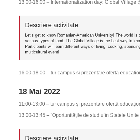
13:00-16:00 – Internationalization day: Global Village 
Descriere activitate:
Let’s get to know Romanian-American University! The world is 
various types of food. The Global Village is the best way to kno
Participants will learn different ways of living, cooking, spending 
multicultural event!
16.00-18.00 – tur campus și prezentare ofertă educațio
18 Mai 2022
11:00-13:00 – tur campus și prezentare ofertă educațio
13:00-13:45 – ”Oportunitățile de studiu în Statele Unite
Descriere activitate: