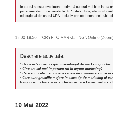
În cadrul acestui eveniment, dorim să cunoști mai bine latura am
parteneriatelor cu universitățile din Statele Unite, oferim studen
educațional din cadrul URA, inclusiv prin obținerea unei duble d
18:00-19:30 – ”CRYPTO MARKETING”, Online (Zoom
Descriere activitate:
*
De ce este diferit crypto marketingul de marketingul clasi
*
Cine are cel mai important rol în crypto marketing?
*
Care sunt cele mai folosite canale de comunicare în aceas
*
Care sunt greșelile majore în acest tip de markteing și c
Răspundem la toate aceste întrebări în cadrul evenimentului onl
19 Mai 2022