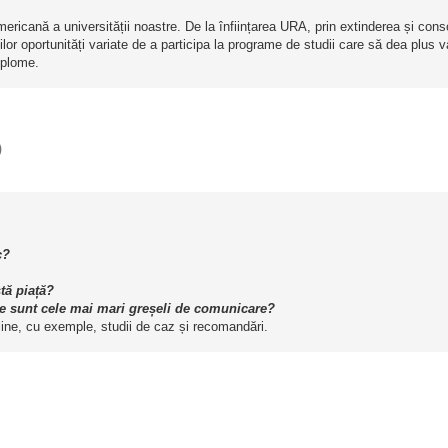
ericană a universității noastre. De la înființarea URA, prin extinderea și cons
ților oportunități variate de a participa la programe de studii care să dea plus 
iplome.
)
c?
tă piață?
are sunt cele mai mari greșeli de comunicare?
ine, cu exemple, studii de caz și recomandări.