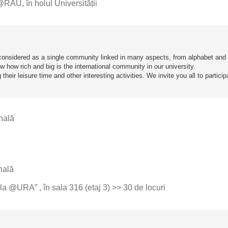
@RAU, în holul Universității
considered as a single community linked in many aspects, from alphabet and
w how rich and big is the international community in our university.
their leisure time and other interesting activities. We invite you all to participa
nală
nală
 la @URA” , în sala 316 (etaj 3) >> 30 de locuri