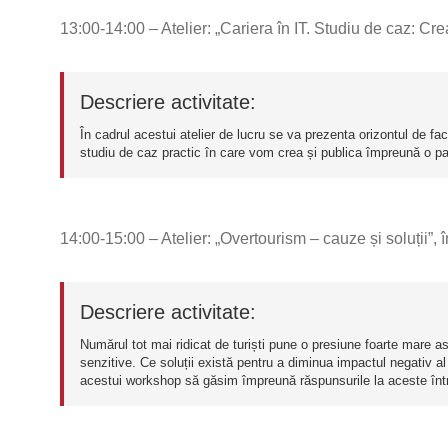
13:00-14:00 – Atelier: „Cariera în IT. Studiu de caz: Cre
Descriere activitate:
În cadrul acestui atelier de lucru se va prezenta orizontul de faci
studiu de caz practic în care vom crea și publica împreună o pa
14:00-15:00 – Atelier: „Overtourism – cauze și soluții”, î
Descriere activitate:
Numărul tot mai ridicat de turiști pune o presiune foarte mare as
senzitive. Ce soluții există pentru a diminua impactul negativ
acestui workshop să găsim împreună răspunsurile la aceste întreb