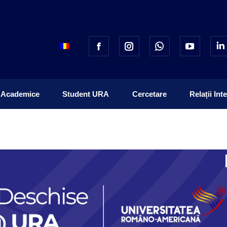
 Academice
Student URA
Cercetare
Relații Int
 Academice
Student URA
Cercetare
Relații Int