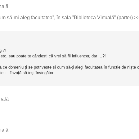
nală
um să-mi aleg facultatea”, în sala ”Biblioteca Virtuală” (parter) >
gi?!
t, etc. sau poate te gândești că vrei să fii influencer, dar …?!
ce domeniu ți se potrivește și cum să-ți alegi facultatea în funcție de niște cri
eți – învață să ieși învingător!
nală
nală