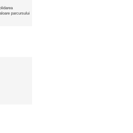
olidarea
valoare parcursului