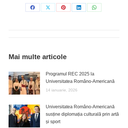
Share
Share
Share
Share
Share
on
on
on
on
on
Facebook
X
Pinterest
LinkedIn
WhatsApp
Post
navigation
Mai multe articole
Programul REC 2025 la
Universitatea Româno-Americană
14 ianuarie, 2026
Universitatea Româno-Americană
susține diplomația culturală prin artă
și sport