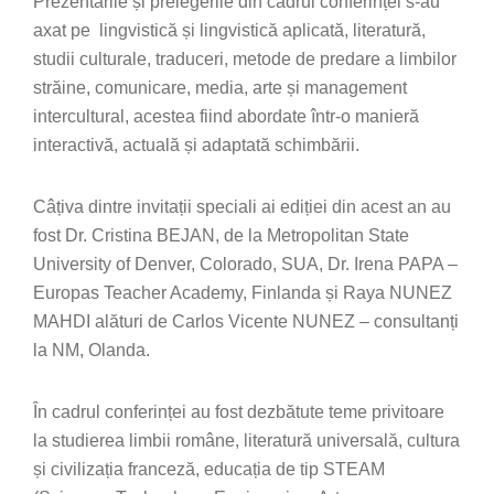
Prezentările și prelegerile din cadrul conferinței s-au
axat pe lingvistică și lingvistică aplicată, literatură,
studii culturale, traduceri, metode de predare a limbilor
străine, comunicare, media, arte și management
intercultural, acestea fiind abordate într-o manieră
interactivă, actuală și adaptată schimbării.
Câțiva dintre invitații speciali ai ediției din acest an au
fost Dr. Cristina BEJAN, de la Metropolitan State
University of Denver, Colorado, SUA, Dr. Irena PAPA –
Europas Teacher Academy, Finlanda și Raya NUNEZ
MAHDI alături de Carlos Vicente NUNEZ – consultanți
la NM, Olanda.
În cadrul conferinței au fost dezbătute teme privitoare
la studierea limbii române, literatură universală, cultura
și civilizația franceză, educația de tip STEAM