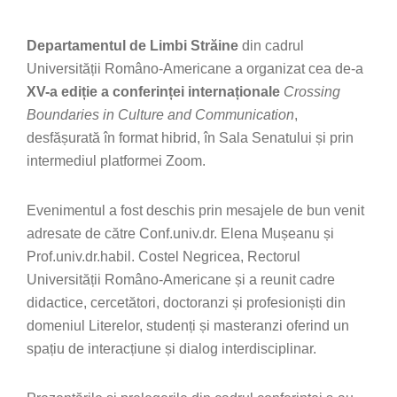
Departamentul de Limbi Străine
din cadrul
Universității Româno-Americane a organizat cea de-a
XV-a ediție a conferinței internaționale
Crossing
Boundaries in Culture and Communication
,
desfășurată în format hibrid, în Sala Senatului și prin
intermediul platformei Zoom.
Evenimentul a fost deschis prin mesajele de bun venit
adresate de către Conf.univ.dr. Elena Mușeanu și
Prof.univ.dr.habil. Costel Negricea, Rectorul
Universității Româno-Americane și a reunit cadre
didactice, cercetători, doctoranzi și profesioniști din
domeniul Literelor, studenți și masteranzi oferind un
spațiu de interacțiune și dialog interdisciplinar.