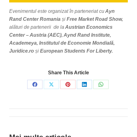
Evenimentul este organizat în parteneriat cu
Ayn
Rand Center Romania
și
Free Market Road Show,
alături de partenerii de la
Austrian Economics
Center – Austria (AEC), Aynd Rand Institute,
Academeya, Institutul de Economie Mondială,
Juridice.ro
și
European Students For Liberty.
Share This Article
Share
Share
Share
Share
Share
on
on
on
on
on
Facebook
X
Pinterest
LinkedIn
WhatsApp
Post
navigation