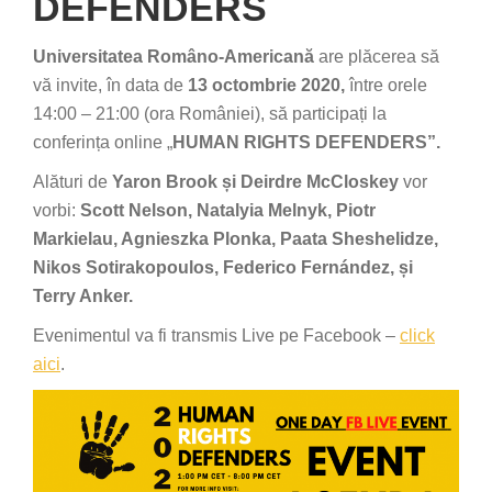
DEFENDERS
Universitatea Româno-Americană
are plăcerea să
vă invite, în data de
13 octombrie 2020,
între orele
14:00 – 21:00 (ora României), să participați la
conferința online „
HUMAN RIGHTS DEFENDERS”.
Alături de
Yaron Brook și Deirdre McCloskey
vor
vorbi:
Scott Nelson, Natalyia Melnyk, Piotr
Markielau, Agnieszka Plonka, Paata Sheshelidze,
Nikos Sotirakopoulos, Federico Fernández, și
Terry Anker.
Evenimentul va fi transmis Live pe Facebook –
click
aici
.