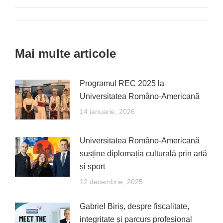
Facebook
X
Pinterest
LinkedIn
WhatsApp
Post
navigation
Mai multe articole
Programul REC 2025 la
Universitatea Româno-Americană
14 ianuarie, 2026
Universitatea Româno-Americană
susține diplomația culturală prin artă
și sport
12 decembrie, 2025
Gabriel Biriș, despre fiscalitate,
integritate și parcurs profesional