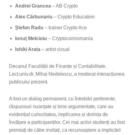
Andrei Grancea
– AB Crypto
Alex Cărbunariu
– Crypto Education
Ștefan Radu
– trainer Crypto Ace
Ionuț Melcioiu
– Cryptocoinromania
Ishiki Arata
– artist vizual
Decanul Facultății de Finanțe și Contabilitate,
Lect.univ.dr. Mihai Nedelescu, a moderat interacțiunea
publicului prezent.
A fost un dialog permanent, cu întrebări pertinente,
răspunsuri nuanțate și bine argumentate, care au
evidențiat curiozitatea, implicarea și dorința de
învățare a participanților. Cei mai activi studenți au fost
premiați de către invitați, ca recunoaștere a implicării