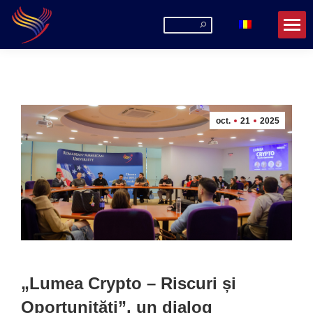
Search:
oct.
21
2025
„Lumea Crypto – Riscuri și
Oportunități”, un dialog