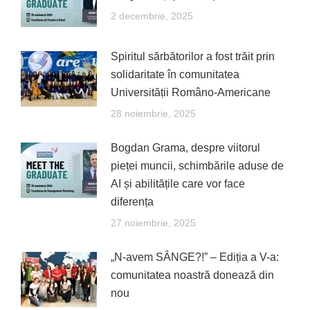
2 decembrie, 2025
Spiritul sărbătorilor a fost trăit prin
solidaritate în comunitatea
Universității Româno-Americane
28 noiembrie, 2025
Bogdan Grama, despre viitorul
pieței muncii, schimbările aduse de
AI și abilitățile care vor face
diferența
27 noiembrie, 2025
„N-avem SÂNGE?!” – Ediția a V-a:
comunitatea noastră donează din
nou