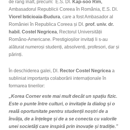
de rang înalt, precum: E.S. Dl.
Kap-soo Rim,
Ambasadorul Republicii Coreea în România, E.S. Dl.
Viorel Isticioaia-Budura
, care a fost Ambasador al
României în Republica Coreea și Dl.
prof. univ. dr.
habil. Costel Negricea
, Rectorul Universității
Româno-Americane. Prestigioșilor invitați li s-au
alăturat numeroși studenți, absolvenți, profesori, dar și
părinți.
În deschiderea galei, Dl.
Rector Costel Negricea
a
subliniat importanța colaborării internaționale în
formarea tinerilor:
„Korea Corner este mai mult decât un spațiu fizic.
Este o punte între culturi, o invitație la dialog și o
reală oportunitate pentru studenții noștri de a
învăța, de a înțelege și de a se conecta cu valorile
unei societăți care inspiră prin inovație și tradiție.”