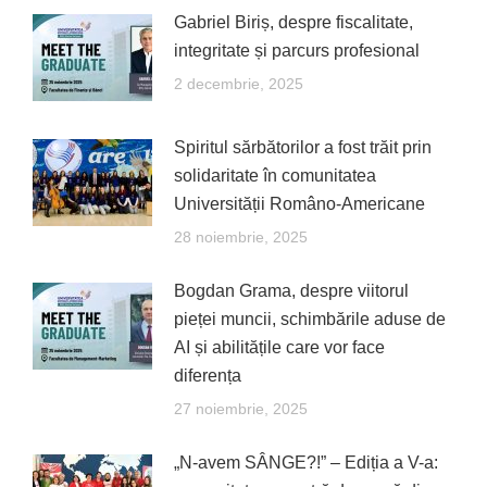
Gabriel Biriș, despre fiscalitate,
integritate și parcurs profesional
2 decembrie, 2025
Spiritul sărbătorilor a fost trăit prin
solidaritate în comunitatea
Universității Româno-Americane
28 noiembrie, 2025
Bogdan Grama, despre viitorul
pieței muncii, schimbările aduse de
AI și abilitățile care vor face
diferența
27 noiembrie, 2025
„N-avem SÂNGE?!” – Ediția a V-a: