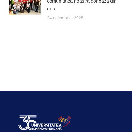
comunitatea noastră donează din
nou
24 noiembrie, 2025