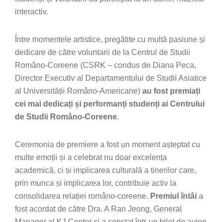
interactiv.
Între momentele artistice, pregătite cu multă pasiune și
dedicare de către voluntarii de la Centrul de Studii
Româno-Coreene (CSRK – condus de Diana Peca,
Director Executiv al Departamentului de Studii Asiatice
al Universității Româno-Americane)
au fost premiați
cei mai dedicați și performanți studenți ai Centrului
de Studii Româno-Coreene
.
Ceremonia de premiere a fost un moment așteptat cu
multe emoții și a celebrat nu doar excelența
academică, ci și implicarea culturală a tinerilor care,
prin munca și implicarea lor, contribuie activ la
consolidarea relației româno-coreene.
Premiul întâi
a
fost acordat de către Dra. A Ran Jeong, General
Manager al KJ Center și a constat într-un bilet de avion