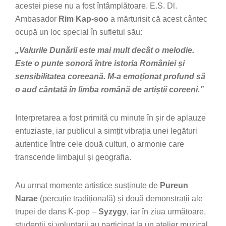
acestei piese nu a fost întâmplătoare. E.S. Dl.
Ambasador
Rim Kap-soo
a mărturisit că acest cântec
ocupă un loc special în sufletul său:
„Valurile Dunării este mai mult decât o melodie.
Este o punte sonoră între istoria României și
sensibilitatea coreeană. M-a emoționat profund să
o aud cântată în limba română de artiștii coreeni.”
Interpretarea a fost primită cu minute în șir de aplauze
entuziaste, iar publicul a simțit vibrația unei legături
autentice între cele două culturi, o armonie care
transcende limbajul și geografia.
Au urmat momente artistice susținute de
Pureun
Narae
(percuție tradițională) și două demonstrații ale
trupei de dans K-pop –
Syzygy
, iar în ziua următoare,
studenții și voluntarii au participat la un atelier muzical