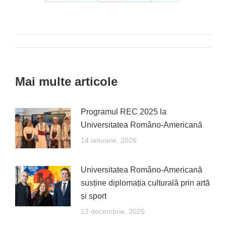
Share
Share
Share
Share
Share
on
on
on
on
on
Facebook
X
Pinterest
LinkedIn
WhatsApp
Post
navigation
Mai multe articole
Programul REC 2025 la
Universitatea Româno-Americană
14 ianuarie, 2026
Universitatea Româno-Americană
susține diplomația culturală prin artă
și sport
12 decembrie, 2025