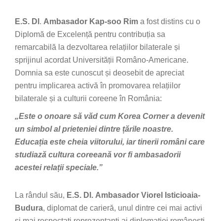
E.S. Dl
.
Ambasador
Kap-soo Rim
a fost distins cu o
Diplomă de Excelență pentru contribuția sa
remarcabilă la dezvoltarea relațiilor bilaterale și
sprijinul acordat Universității Româno-Americane.
Domnia sa este cunoscut și deosebit de apreciat
pentru implicarea activă în promovarea relațiilor
bilaterale și a culturii coreene în România:
„Este o onoare să văd cum Korea Corner a devenit
un simbol al prieteniei dintre țările noastre.
Educația este cheia viitorului, iar tinerii români care
studiază cultura coreeană vor fi ambasadorii
acestei relații speciale.”
La rândul său,
E.S. Dl.
Ambasador Viorel Isticioaia-
Budura
, diplomat de carieră, unul dintre cei mai activi
și mai respectați reprezentanți ai diplomației românești