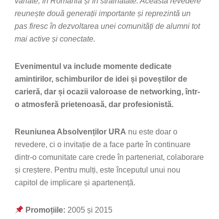
variate, în România și în străinătate. Această revedere
reunește două generații importante și reprezintă un
pas firesc în dezvoltarea unei comunități de alumni tot
mai active și conectate.
Evenimentul va include momente dedicate
amintirilor, schimburilor de idei și poveștilor de
carieră, dar și ocazii valoroase de networking, într-
o atmosferă prietenoasă, dar profesionistă.
Reuniunea Absolvenților URA
nu este doar o
revedere, ci o invitație de a face parte în continuare
dintr-o comunitate care crede în parteneriat, colaborare
și creștere. Pentru mulți, este începutul unui nou
capitol de implicare și apartenență.
Promoțiile:
2005 și 2015