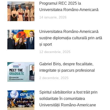
Programul REC 2025 la
Universitatea Româno-Americană
14 ianuarie, 2026
Universitatea Româno-Americană
susține diplomația culturală prin artă
și sport
12 decembrie, 2025
Gabriel Biriș, despre fiscalitate,
integritate și parcurs profesional
2 decembrie, 2025
Spiritul sărbătorilor a fost trăit prin
solidaritate în comunitatea
Universității Româno-Americane