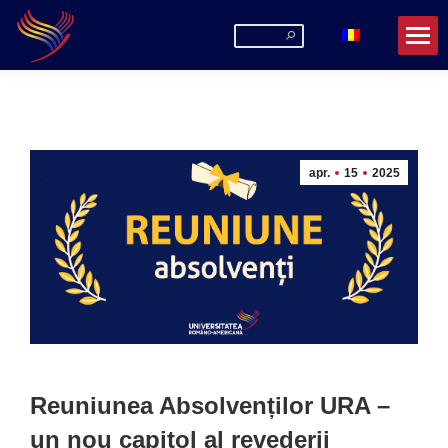
Search:
apr.
15
2025
Reuniunea Absolvenților URA –
un nou capitol al revederii