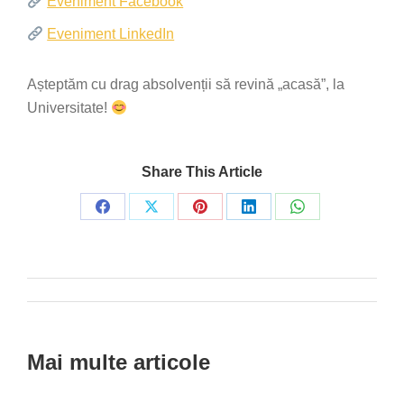
Eveniment Facebook
Eveniment LinkedIn
Așteptăm cu drag absolvenții să revină „acasă”, la
Universitate!
Share This Article
Share
Share
Share
Share
Share
on
on
on
on
on
Facebook
X
Pinterest
LinkedIn
WhatsApp
Post
navigation
Mai multe articole