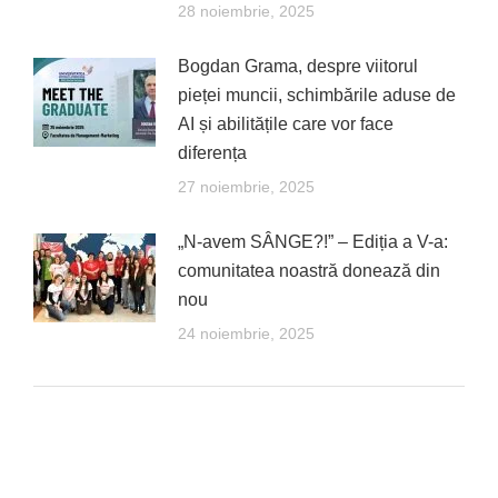
28 noiembrie, 2025
Bogdan Grama, despre viitorul
pieței muncii, schimbările aduse de
AI și abilitățile care vor face
diferența
27 noiembrie, 2025
„N-avem SÂNGE?!” – Ediția a V-a:
comunitatea noastră donează din
nou
24 noiembrie, 2025