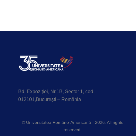
Bd. Expoziției, Nr.1B, Sector 1, cod
012101,București – România
© Universitatea Româno-Americană - 2026. All rights
reserved.