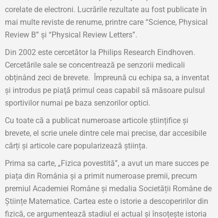
corelate de electroni. Lucrările rezultate au fost publicate în
mai multe reviste de renume, printre care “Science, Physical
Review B” și “Physical Review Letters”.
Din 2002 este cercetător la Philips Research Eindhoven.
Cercetările sale se concentrează pe senzorii medicali
obținând zeci de brevete. Împreună cu echipa sa, a inventat
şi introdus pe piaţă primul ceas capabil să măsoare pulsul
sportivilor numai pe baza senzorilor optici.
Cu toate că a publicat numeroase articole științifice și
brevete, el scrie unele dintre cele mai precise, dar accesibile
cărți și articole care popularizează știința.
Prima sa carte, „Fizica povestită”, a avut un mare succes pe
piața din România și a primit numeroase premii, precum
premiul Academiei Române și medalia Societății Române de
Științe Matematice. Cartea este o istorie a descoperirilor din
fizică, ce argumentează stadiul ei actual și însoțește istoria