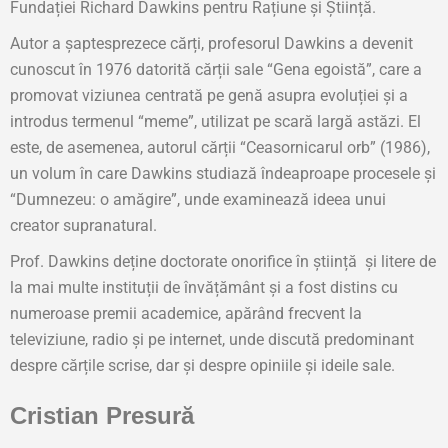
Fundației Richard Dawkins pentru Rațiune și Știință.
Autor a șaptesprezece cărți, profesorul Dawkins a devenit
cunoscut în 1976 datorită cărții sale “Gena egoistă”, care a
promovat viziunea centrată pe genă asupra evoluției și a
introdus termenul “meme”, utilizat pe scară largă astăzi. El
este, de asemenea, autorul cărții “Ceasornicarul orb” (1986),
un volum în care Dawkins studiază îndeaproape procesele și
“Dumnezeu: o amăgire”, unde examinează ideea unui
creator supranatural.
Prof. Dawkins deține doctorate onorifice în știință și litere de
la mai multe instituții de învățământ și a fost distins cu
numeroase premii academice, apărând frecvent la
televiziune, radio și pe internet, unde discută predominant
despre cărțile scrise, dar și despre opiniile și ideile sale.
Cristian Presură