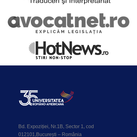
Bd. Expoziției, Nr.1B, Sector 1, cod
012101,București – România