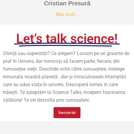
Cristian Presură
Mai mult…
Let’s talk science!
Stiință sau superstiții? Ce alegem? Locuim pe un graunte de
praf în Univers, dar norocoși să facem parte, fiecare, din
fumusețea vieții. Deschide ochii către cunoaștere, întelege
minunata noastră planetă , dar și miraculoasele întamplări
care au adus viața în univers. Descoperă lumea în care
trăiești. Te așteptăm la Science Talks, începem fascinanta
călătorie! Te vei dezvolta prin cunoaștere.
Înscrie-te!