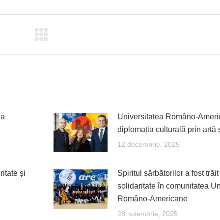
ebook
X
Pinterest
LinkedIn
WhatsApp
ea
Universitatea Româno-Ameri
diplomația culturală prin artă 
12 decembrie, 2025
ritate și
Spiritul sărbătorilor a fost trăit
solidaritate în comunitatea Uni
Româno-Americane
28 noiembrie, 2025