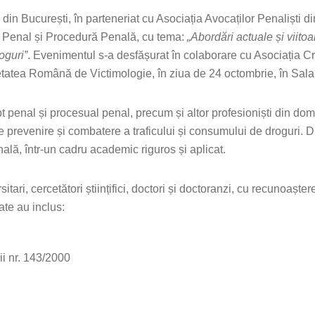
in București, în parteneriat cu Asociația Avocaților Penaliști d
pt Penal și Procedură Penală, cu tema:
„Abordări actuale și viitoa
oguri”
. Evenimentul s-a desfășurat în colaborare cu Asociația Cri
atea Română de Victimologie, în ziua de 24 octombrie, în Sala
ept penal și procesual penal, precum și altor profesioniști din do
 prevenire și combatere a traficului și consumului de droguri. Di
nală, într-un cadru academic riguros și aplicat.
sitari, cercetători științifici, doctori și doctoranzi, cu recunoaște
ate au inclus:
gii nr. 143/2000