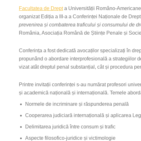
Facultatea de Drept
a Universității Româno-Americane d
organizat Ediția a III-a a Conferinței Naționale de Dre
prevenirea și combaterea traficului și consumului de dr
România, Asociația Română de Științe Penale și Societ
Conferința a fost dedicată avocaților specializați în dr
propunând o abordare interprofesională a strategiilor de
vizat atât dreptul penal substanțial, cât și procedura pe
Printre invitații conferinței s-au numărat profesori univer
și academică națională și internațională. Temele abord
Normele de incriminare și răspunderea penală
Cooperarea judiciară internațională și aplicarea Le
Delimitarea juridică între consum și trafic
Aspecte filosofico-juridice și victimologie