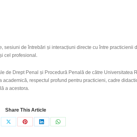
 sesiuni de întrebări și interacțiuni directe cu între practicienii d
și cel profesional.
onale de Drept Penal și Procedură Penală de către Universitatea
academică, respectul profund pentru practicieni, cadre didactic
ală a acestora.
Share This Article
re
Share
Share
Share
Share
on
on
on
on