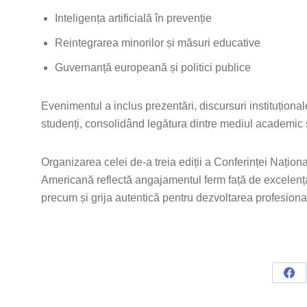
Inteligența artificială în prevenție
Reintegrarea minorilor și măsuri educative
Guvernanță europeană și politici publice
Evenimentul a inclus prezentări, discursuri instituționale,
studenți, consolidând legătura dintre mediul academic 
Organizarea celei de-a treia ediții a Conferinței Nați
Americană reflectă angajamentul ferm față de excelența 
precum și grija autentică pentru dezvoltarea profesion
Sha
on