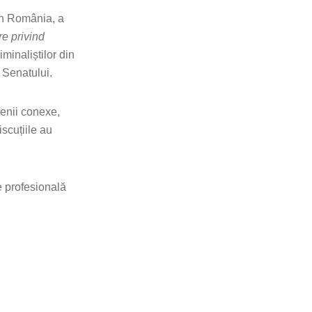
in România, a
re privind
minaliștilor din
 Senatului.
menii conexe,
scuțiile au
re profesională