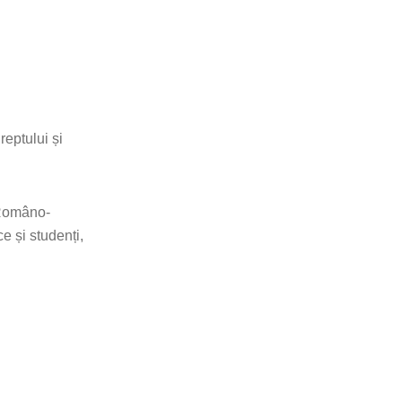
reptului și
 Româno-
e și studenți,