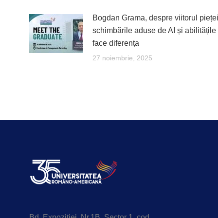
Bogdan Grama, despre viitorul pieței
schimbările aduse de AI și abilitățile
face diferența
27 noiembrie, 2025
Bd. Expoziției, Nr.1B, Sector 1, cod