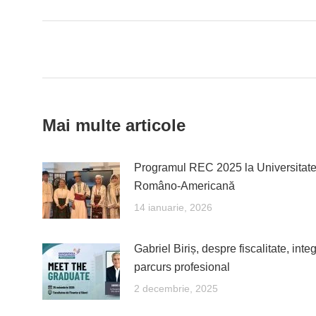
Fac
Post
navigation
Mai multe articole
Programul REC 2025 la Universitat
Româno-Americană
14 ianuarie, 2026
Gabriel Biriș, despre fiscalitate, integ
parcurs profesional
2 decembrie, 2025