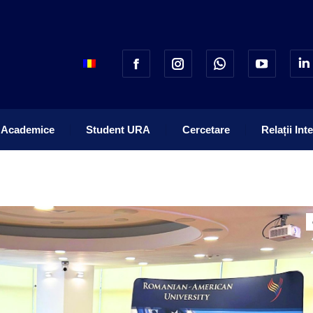
 Academice
Student URA
Cercetare
Relații Int
 Academice
Student URA
Cercetare
Relații Int