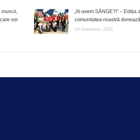
 muncii,
„N-avem SÂNGE?!” – Ediția a
 care vor
comunitatea noastră doneaz
24 noiembrie, 2025