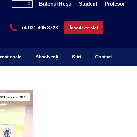
Search:
Butonul Roșu
Student
Profesor
ernaționale
Absolvenți
Știri
Contact
+4-031 405 8728
Înscrie-te aici
ernaționale
Absolvenți
Știri
Contact
oct.
27
2025