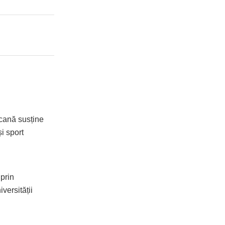
cană susține
și sport
 prin
versității