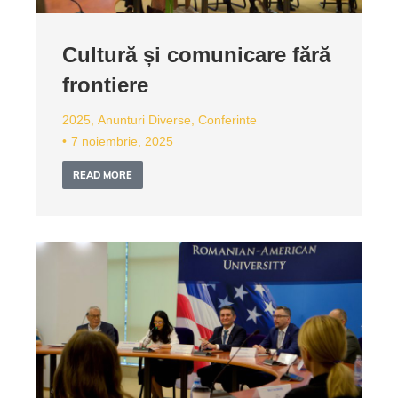
Cultură și comunicare fără
frontiere
2025
,
Anunturi Diverse
,
Conferinte
7 noiembrie, 2025
READ MORE